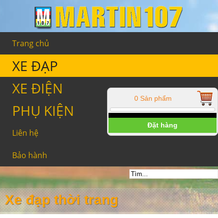
Trang chủ
XE ĐẠP
XE ĐIỆN
0 Sản phẩm
PHỤ KIỆN
Đặt hàng
Liên hệ
Bảo hành
Xe đạp thời trang