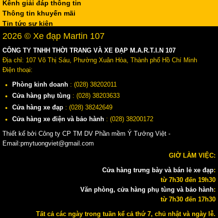
Kênh giải đáp thông tin
Thông tin khuyến mãi
Tin tức sự kiện
2026 © Xe đạp Martin 107
CÔNG TY TNHH THỜI TRANG VÀ XE ĐẠP M.A.R.T.I.N 107
Địa chỉ: 107 Võ Thị Sáu, Phường Xuân Hòa, Thành phố Hồ Chí Minh
Điện thoại:
Phòng kinh doanh
: (028) 38202011
Cửa hàng phụ tùng
: (028) 38203633
Cửa hàng xe đạp
: (028) 38242649
Cửa hàng xe điện và bảo hành
: (028) 38200172
Thiết kế bởi Công ty CP TM DV Phần mềm Ý Tưởng Việt -
Email:pmytuongviet@gmail.com
GIỜ LÀM VIỆC:
Cửa hàng trưng bày và bán lẻ xe đạp
:
từ 7h30 đến 19h30
Văn phòng, cửa hàng phụ tùng và bảo hành
:
từ 7h30 đến 17h30
Tất cả các ngày trong tuần kể cả thứ 7, chủ nhật và ngày lễ.