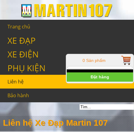
Trang chủ
XE ĐẠP
XE ĐIỆN
0 Sản phẩm
PHỤ KIỆN
Đặt hàng
Liên hệ
Bảo hành
Liên hệ Xe Đạp Martin 107