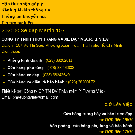
Hộp thư nhận góp ý
Kênh giải đáp thông tin
Thông tin khuyến mãi
Tin tức sự kiện
2026 © Xe đạp Martin 107
CÔNG TY TNHH THỜI TRANG VÀ XE ĐẠP M.A.R.T.I.N 107
Địa chỉ: 107 Võ Thị Sáu, Phường Xuân Hòa, Thành phố Hồ Chí Minh
Điện thoại:
Phòng kinh doanh
: (028) 38202011
Cửa hàng phụ tùng
: (028) 38203633
Cửa hàng xe đạp
: (028) 38242649
Cửa hàng xe điện và bảo hành
: (028) 38200172
Thiết kế bởi Công ty CP TM DV Phần mềm Ý Tưởng Việt -
Email:pmytuongviet@gmail.com
GIỜ LÀM VIỆC:
Cửa hàng trưng bày và bán lẻ xe đạp
:
từ 7h30 đến 19h30
Văn phòng, cửa hàng phụ tùng và bảo hành
:
từ 7h30 đến 17h30