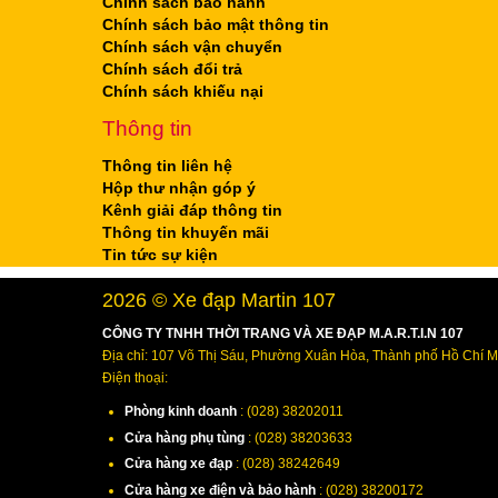
Chính sách bảo hành
Chính sách bảo mật thông tin
Chính sách vận chuyển
Chính sách đổi trả
Chính sách khiếu nại
Thông tin
Thông tin liên hệ
Hộp thư nhận góp ý
Kênh giải đáp thông tin
Thông tin khuyến mãi
Tin tức sự kiện
2026 © Xe đạp Martin 107
CÔNG TY TNHH THỜI TRANG VÀ XE ĐẠP M.A.R.T.I.N 107
Địa chỉ: 107 Võ Thị Sáu, Phường Xuân Hòa, Thành phố Hồ Chí M
Điện thoại:
Phòng kinh doanh
: (028) 38202011
Cửa hàng phụ tùng
: (028) 38203633
Cửa hàng xe đạp
: (028) 38242649
Cửa hàng xe điện và bảo hành
: (028) 38200172