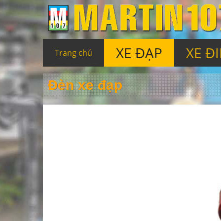
XE ĐẠP
XE Đ
Trang chủ
Đèn xe đạp