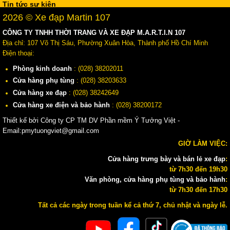
Tin tức sự kiện
2026 © Xe đạp Martin 107
CÔNG TY TNHH THỜI TRANG VÀ XE ĐẠP M.A.R.T.I.N 107
Địa chỉ: 107 Võ Thị Sáu, Phường Xuân Hòa, Thành phố Hồ Chí Minh
Điện thoại:
Phòng kinh doanh
: (028) 38202011
Cửa hàng phụ tùng
: (028) 38203633
Cửa hàng xe đạp
: (028) 38242649
Cửa hàng xe điện và bảo hành
: (028) 38200172
Thiết kế bởi Công ty CP TM DV Phần mềm Ý Tưởng Việt -
Email:pmytuongviet@gmail.com
GIỜ LÀM VIỆC:
Cửa hàng trưng bày và bán lẻ xe đạp
:
từ 7h30 đến 19h30
Văn phòng, cửa hàng phụ tùng và bảo hành
:
từ 7h30 đến 17h30
Tất cả các ngày trong tuần kể cả thứ 7, chủ nhật và ngày lễ.