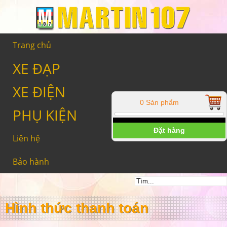
Trang chủ
XE ĐẠP
XE ĐIỆN
0 Sản phẩm
PHỤ KIỆN
Đặt hàng
Liên hệ
Bảo hành
Hình thức thanh toán