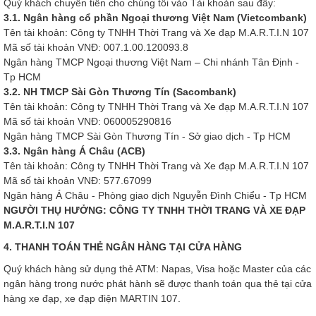
Quý khách chuyển tiền cho chúng tôi vào Tài khoản sau đây:
3.1. Ngân hàng cổ phần Ngoại thương Việt Nam (Vietcombank)
Tên tài khoản: Công ty TNHH Thời Trang và Xe đạp M.A.R.T.I.N 107
Mã số tài khoản VNĐ: 007.1.00.120093.8
Ngân hàng TMCP Ngoại thương Việt Nam – Chi nhánh Tân Định -
Tp HCM
3.2. NH TMCP Sài Gòn Thương Tín (Sacombank)
Tên tài khoản: Công ty TNHH Thời Trang và Xe đạp M.A.R.T.I.N 107
Mã số tài khoản VNĐ: 060005290816
Ngân hàng TMCP Sài Gòn Thương Tín - Sở giao dịch - Tp HCM
3.3.
Ngân hàng Á Châu (ACB)
Tên tài khoản: Công ty TNHH Thời Trang và Xe đạp M.A.R.T.I.N 107
Mã số tài khoản VNĐ: 577.67099
Ngân hàng Á Châu - Phòng giao dịch Nguyễn Đình Chiểu - Tp HCM
NGƯỜI THỤ HƯỞNG: CÔNG TY TNHH THỜI TRANG VÀ XE ĐẠP
M.A.R.T.I.N 107
4. THANH TOÁN THẺ NGÂN HÀNG TẠI CỬA HÀNG
Quý khách hàng sử dụng thẻ ATM: Napas, Visa hoặc Master của các
ngân hàng trong nước phát hành sẽ được thanh toán qua thẻ tại cửa
hàng xe đạp, xe đạp điện MARTIN 107.