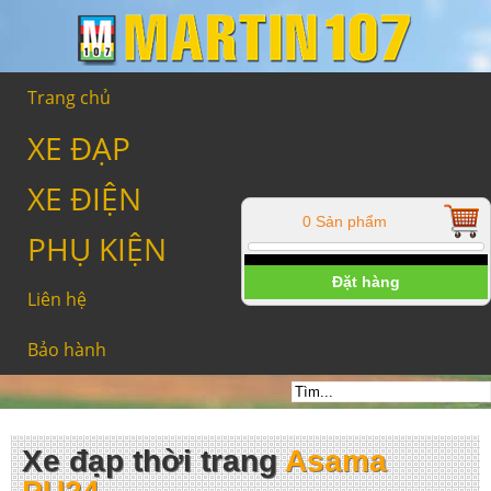
Trang chủ
XE ĐẠP
XE ĐIỆN
0 Sản phẩm
PHỤ KIỆN
Đặt hàng
Liên hệ
Bảo hành
Xe đạp thời trang
Asama