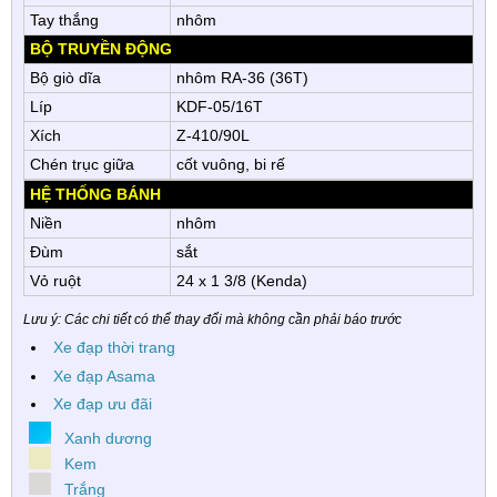
Tay thắng
nhôm
BỘ TRUYỀN ĐỘNG
Bộ giò dĩa
nhôm RA-36 (36T)
Líp
KDF-05/16T
Xích
Z-410/90L
Chén trục giữa
cốt vuông, bi rế
HỆ THỐNG BÁNH
Niền
nhôm
Đùm
sắt
Vỏ ruột
24 x 1 3/8 (Kenda)
Lưu ý: Các chi tiết có thể thay đổi mà không cần phải báo trước
Xe đạp thời trang
Xe đạp Asama
Xe đạp ưu đãi
Xanh dương
Kem
Trắng