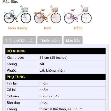
Màu Sắc:
Xanh dương
Kem
Trắng
Thông số kỹ thuật
Thuộc nhóm
Màu Sắc
BỘ KHUNG
Kích thước
38 cm (15 inches)
Khung
sắt
Phuộc
sắt, không nhún
PHỤ TÙNG
Tay lái
nhôm
Cổ lái
nhôm
Cốt yên
nhôm (25.4)
Bàn đạp
nhựa
Thắng
trước: V thể thao, sau: đùm