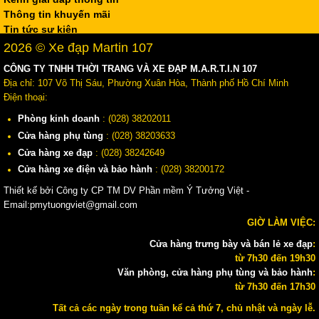
Thông tin khuyến mãi
Tin tức sự kiện
2026 © Xe đạp Martin 107
CÔNG TY TNHH THỜI TRANG VÀ XE ĐẠP M.A.R.T.I.N 107
Địa chỉ: 107 Võ Thị Sáu, Phường Xuân Hòa, Thành phố Hồ Chí Minh
Điện thoại:
Phòng kinh doanh
: (028) 38202011
Cửa hàng phụ tùng
: (028) 38203633
Cửa hàng xe đạp
: (028) 38242649
Cửa hàng xe điện và bảo hành
: (028) 38200172
Thiết kế bởi Công ty CP TM DV Phần mềm Ý Tưởng Việt -
Email:pmytuongviet@gmail.com
GIỜ LÀM VIỆC:
Cửa hàng trưng bày và bán lẻ xe đạp
:
từ 7h30 đến 19h30
Văn phòng, cửa hàng phụ tùng và bảo hành
:
từ 7h30 đến 17h30
Tất cả các ngày trong tuần kể cả thứ 7, chủ nhật và ngày lễ.