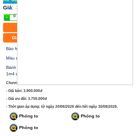
Giá
:
3.750.000 đ
Mua
CÓ BÁN TRẢ GÓP
GIAO XE MIỄN PHÍ CÁC PHƯỜNG TRUNG TÂM TP.HCM
Bảo hành 12 tháng
Màu sắc: Xanh; Trắng; Kem vàng
Bánh xe 24 inch, thích hợp cho khách hàng nữ với chiều cao từ
1m4 đến 1m65.
Chương trình ưu đãi xe PU24:
- Giá bán: 3.900.000đ
- Giá ưu đãi: 3.750.000đ
- Thời gian áp dụng: từ ngày 20/06/2026 đến hết ngày 30/08/2026.
Phóng to
Phóng to
Phóng to