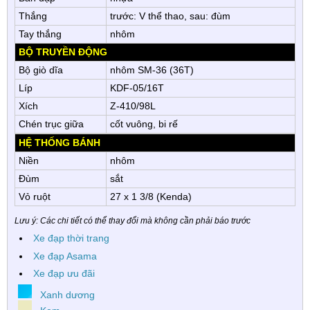
Thắng
trước: V thể thao, sau: đùm
Tay thắng
nhôm
BỘ TRUYỀN ĐỘNG
Bộ giò dĩa
nhôm SM-36 (36T)
Líp
KDF-05/16T
Xích
Z-410/98L
Chén trục giữa
cốt vuông, bi rế
HỆ THỐNG BÁNH
Niền
nhôm
Đùm
sắt
Vỏ ruột
27 x 1 3/8 (Kenda)
Lưu ý: Các chi tiết có thể thay đổi mà không cần phải báo trước
Xe đạp thời trang
Xe đạp Asama
Xe đạp ưu đãi
Xanh dương