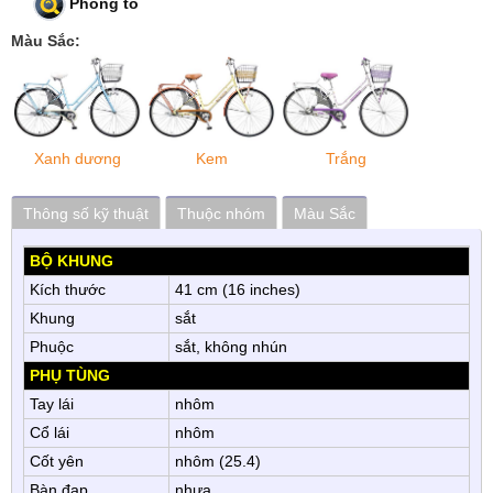
Phóng to
Màu Sắc:
Xanh dương
Kem
Trắng
Thông số kỹ thuật
Thuộc nhóm
Màu Sắc
BỘ KHUNG
Kích thước
41 cm (16 inches)
Khung
sắt
Phuộc
sắt, không nhún
PHỤ TÙNG
Tay lái
nhôm
Cổ lái
nhôm
Cốt yên
nhôm (25.4)
Bàn đạp
nhựa