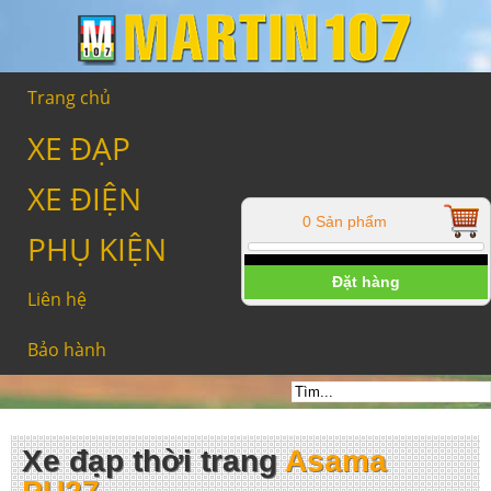
Trang chủ
XE ĐẠP
XE ĐIỆN
0 Sản phẩm
PHỤ KIỆN
Đặt hàng
Liên hệ
Bảo hành
Xe đạp thời trang
Asama