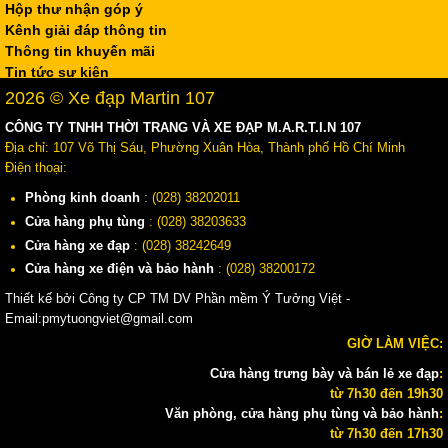
Hộp thư nhận góp ý
Kênh giải đáp thông tin
Thông tin khuyến mãi
Tin tức sự kiện
2026 © Xe đạp Martin 107
CÔNG TY TNHH THỜI TRANG VÀ XE ĐẠP M.A.R.T.I.N 107
Địa chỉ: 107 Võ Thị Sáu, Phường Xuân Hòa, Thành phố Hồ Chí Minh
Điện thoại:
Phòng kinh doanh
: (028) 38202011
Cửa hàng phụ tùng
: (028) 38203633
Cửa hàng xe đạp
: (028) 38242649
Cửa hàng xe điện và bảo hành
: (028) 38200172
Thiết kế bởi Công ty CP TM DV Phần mềm Ý Tưởng Việt -
Email:pmytuongviet@gmail.com
GIỜ LÀM VIỆC:
Cửa hàng trưng bày và bán lẻ xe đạp
:
từ 7h30 đến 19h30
Văn phòng, cửa hàng phụ tùng và bảo hành
:
từ 7h30 đến 17h30