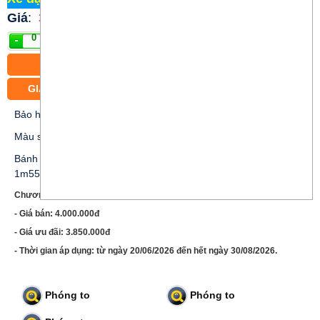
Giá
:
3.850.000 đ
Mua
CÓ BÁN TRẢ GÓP
GIAO XE MIỄN PHÍ CÁC PHƯỜNG TRUNG TÂM TP.HCM
Bảo hành 12 tháng
Màu sắc: Xanh; Trắng; Kem
Bánh xe 27 inch, thích hợp cho khách hàng nữ với chiều cao từ
1m55 đến 1m7.
Chương trình ưu đãi xe PU27:
- Giá bán: 4.000.000đ
- Giá ưu đãi: 3.850.000đ
- Thời gian áp dụng: từ ngày 20/06/2026 đến hết ngày 30/08/2026.
Phóng to
Phóng to