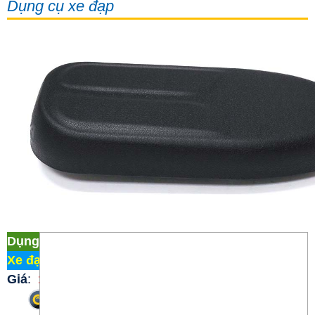
Dụng cụ xe đạp
Dụng cụ xe đạp Nệm Yên Sau
Xe đạp Martin 107
/
Dụng cụ xe đạp
Giá
:
110.000 đ
Phóng to
Phóng to