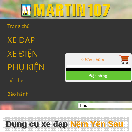
Trang chủ
XE ĐẠP
XE ĐIỆN
0 Sản phẩm
PHỤ KIỆN
Đặt hàng
Liên hệ
Bảo hành
Dụng cụ xe đạp
Nệm Yên Sau