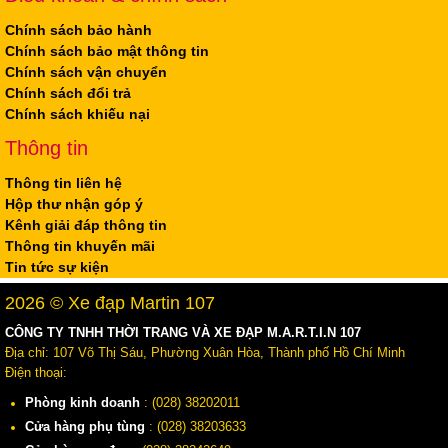
Chính sách bảo hành
Chính sách bảo mật thông tin
Chính sách vận chuyển
Chính sách đổi trả
Chính sách khiếu nại
Thông tin
Thông tin liên hệ
Hộp thư nhận góp ý
Kênh giải đáp thông tin
Thông tin khuyến mãi
Tin tức sự kiện
2026 © Xe đạp Martin 107
CÔNG TY TNHH THỜI TRANG VÀ XE ĐẠP M.A.R.T.I.N 107
Địa chỉ: 107 Võ Thị Sáu, Phường Xuân Hòa, Thành phố Hồ Chí Minh
Điện thoại:
Phòng kinh doanh
: (028) 38202011
Cửa hàng phụ tùng
: (028) 38203633