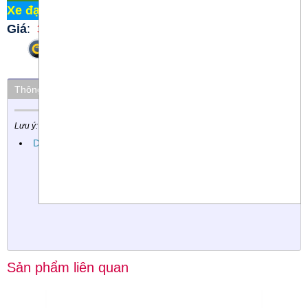
Xe đạp Martin 107
/
Dụng cụ xe đạp
Giá
:
30.000 đ
Phóng to
Thông số kỹ thuật
Thuộc nhóm
Lưu ý: Các chi tiết có thể thay đổi mà không cần phải báo trước
Dụng cụ xe đạp
Sản phẩm liên quan