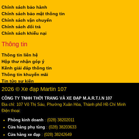
Chính sách bảo hành
Chính sách bảo mật thông tin
Chính sách vận chuyển
Chính sách đổi trả
Chính sách khiếu nại
Thông tin
Thông tin liên hệ
Hộp thư nhận góp ý
Kênh giải đáp thông tin
Thông tin khuyến mãi
Tin tức sự kiện
2026 © Xe đạp Martin 107
CÔNG TY TNHH THỜI TRANG VÀ XE ĐẠP M.A.R.T.I.N 107
Địa chỉ: 107 Võ Thị Sáu, Phường Xuân Hòa, Thành phố Hồ Chí Minh
Điện thoại:
Phòng kinh doanh
: (028) 38202011
Cửa hàng phụ tùng
: (028) 38203633
Cửa hàng xe đạp
: (028) 38242649