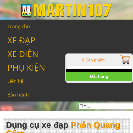
Trang chủ
XE ĐẠP
XE ĐIỆN
0 Sản phẩm
PHỤ KIỆN
Đặt hàng
Liên hệ
Bảo hành
Dụng cụ xe đạp
Phản Quang