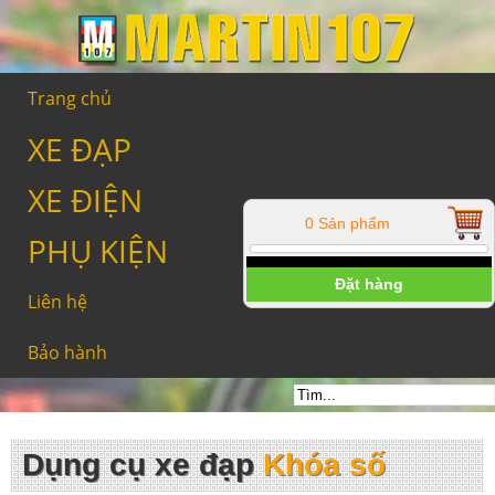
Trang chủ
XE ĐẠP
XE ĐIỆN
0 Sản phẩm
PHỤ KIỆN
Đặt hàng
Liên hệ
Bảo hành
Dụng cụ xe đạp
Khóa số