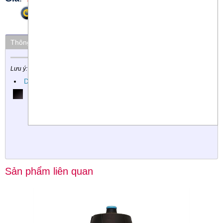
Phóng to
Thông số kỹ thuật
Thuộc nhóm
Màu Sắc
Lưu ý: Các chi tiết có thể thay đổi mà không cần phải báo trước
Dụng cụ xe đạp
Đen
Sản phẩm liên quan