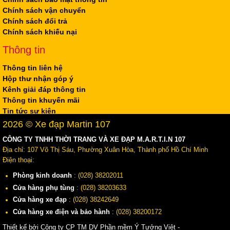
Chính sách vận chuyển
Chính sách đổi trả
Chính sách khiếu nại
Thông tin
Thông tin liên hệ
Hộp thư nhận góp ý
Kênh giải đáp thông tin
Thông tin khuyến mãi
Tin tức sự kiện
2026 © Xe đạp Martin 107
CÔNG TY TNHH THỜI TRANG VÀ XE ĐẠP M.A.R.T.I.N 107
Địa chỉ: 107 Võ Thị Sáu, Phường Xuân Hòa, Thành phố Hồ Chí Minh
Điện thoại:
Phòng kinh doanh
: (028) 38202011
Cửa hàng phụ tùng
: (028) 38203633
Cửa hàng xe đạp
: (028) 38242649
Cửa hàng xe điện và bảo hành
: (028) 38200172
Thiết kế bởi Công ty CP TM DV Phần mềm Ý Tưởng Việt -