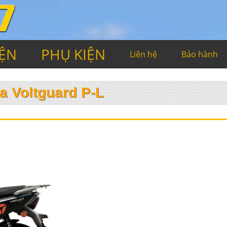
IỆN
PHỤ KIỆN
Liên hệ
Bảo hành
 Voltguard P-L