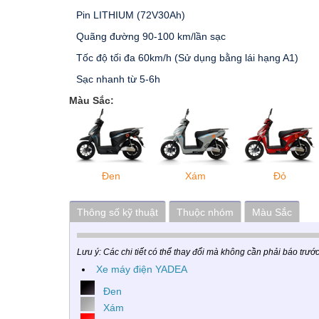
Pin LITHIUM (72V30Ah)
Quãng đường 90-100 km/lần sạc
Tốc độ tối đa 60km/h (Sử dụng bằng lái hạng A1)
Sạc nhanh từ 5-6h
Màu Sắc:
Đen
Xám
Đỏ
Thông số kỹ thuật
Thuộc nhóm
Màu Sắc
Lưu ý: Các chi tiết có thể thay đổi mà không cần phải báo trướ
Xe máy điện YADEA
Đen
Xám