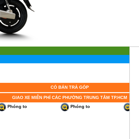
CÓ BÁN TRẢ GÓP
GIAO XE MIỄN PHÍ CÁC PHƯỜNG TRUNG TÂM TP.HCM
Phóng to
Phóng to
Ph