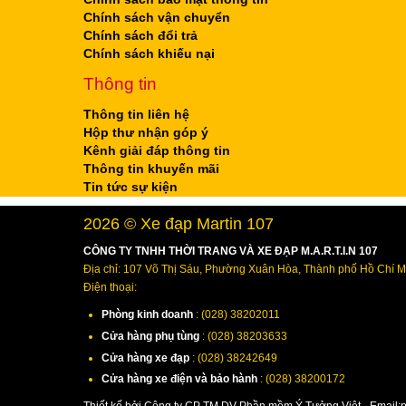
Chính sách vận chuyển
Chính sách đổi trả
Chính sách khiếu nại
Thông tin
Thông tin liên hệ
Hộp thư nhận góp ý
Kênh giải đáp thông tin
Thông tin khuyến mãi
Tin tức sự kiện
2026 © Xe đạp Martin 107
CÔNG TY TNHH THỜI TRANG VÀ XE ĐẠP M.A.R.T.I.N 107
Địa chỉ: 107 Võ Thị Sáu, Phường Xuân Hòa, Thành phố Hồ Chí M
Điện thoại:
Phòng kinh doanh
: (028) 38202011
Cửa hàng phụ tùng
: (028) 38203633
Cửa hàng xe đạp
: (028) 38242649
Cửa hàng xe điện và bảo hành
: (028) 38200172