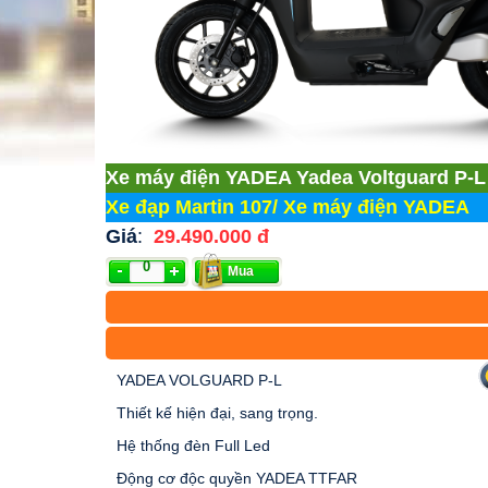
Xe máy điện YADEA Yadea Voltguard P-L
Xe đạp Martin 107
/
Xe máy điện YADEA
Giá
:
29.490.000 đ
Mua
YADEA VOLGUARD P-L
Thiết kế hiện đại, sang trọng.
Hệ thống đèn Full Led
Động cơ độc quyền YADEA TTFAR