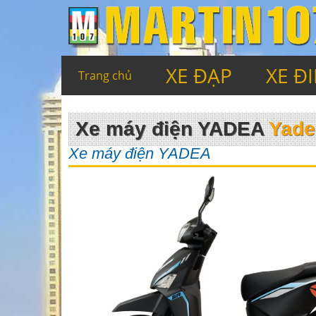
XE ĐẠP
XE Đ
Trang chủ
Xe máy điện YADEA
Yadea
Xe máy điện YADEA