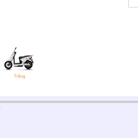
Trắng
c