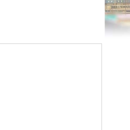
óng to
Phóng to