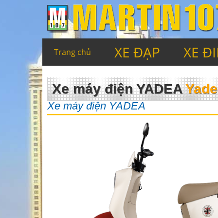
XE ĐẠP
XE Đ
Trang chủ
Xe máy điện YADEA
Yade
Xe máy điện YADEA