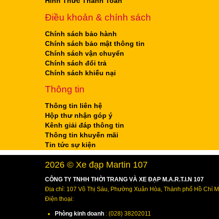
Hình Thức Thanh Toán
Điều khoản & chính sách
Chính sách bảo hành
Chính sách bảo mật thông tin
Chính sách vận chuyển
Chính sách đổi trả
Chính sách khiếu nại
Thông tin
Thông tin liên hệ
Hộp thư nhận góp ý
Kênh giải đáp thông tin
Thông tin khuyến mãi
Tin tức sự kiện
2026 © Xe đạp Martin 107
CÔNG TY TNHH THỜI TRANG VÀ XE ĐẠP M.A.R.T.I.N 107
Địa chỉ: 107 Võ Thị Sáu, Phường Xuân Hòa, Thành phố Hồ Chí M
Điện thoại:
Phòng kinh doanh
: (028) 38202011