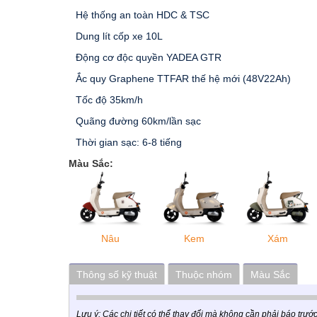
Hệ thống an toàn HDC & TSC
Dung lít cốp xe 10L
Động cơ độc quyền YADEA GTR
Ắc quy Graphene TTFAR thế hệ mới (48V22Ah)
Tốc độ 35km/h
Quãng đường 60km/lần sạc
Thời gian sạc: 6-8 tiếng
Màu Sắc:
Nâu
Kem
Xám
Thông số kỹ thuật
Thuộc nhóm
Màu Sắc
Lưu ý: Các chi tiết có thể thay đổi mà không cần phải báo trướ