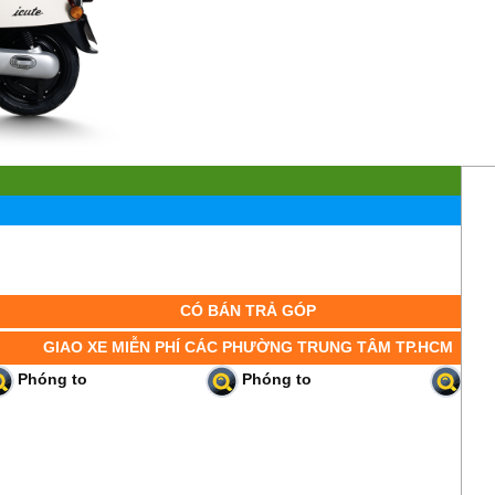
CÓ BÁN TRẢ GÓP
GIAO XE MIỄN PHÍ CÁC PHƯỜNG TRUNG TÂM TP.HCM
Phóng to
Phóng to
Phó