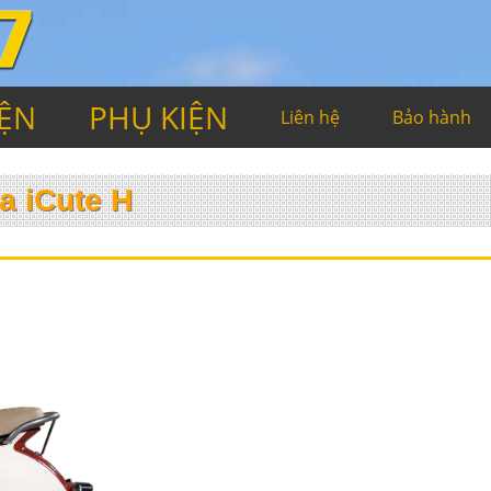
IỆN
PHỤ KIỆN
Liên hệ
Bảo hành
a iCute H