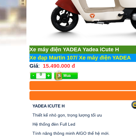
Xe máy điện YADEA Yadea iCute H
Xe đạp Martin 107
/
Xe máy điện YADEA
Giá
:
15.490.000 đ
Mua
YADEA ICUTE H
Thiết kế nhỏ gọn, trọng lượng tối ưu
Hệ thống đèn Full Led
Tính năng thông minh AIGO thế hệ mới.