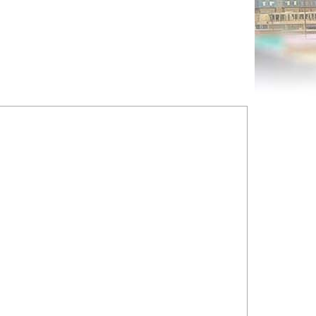
ng to
Phóng to