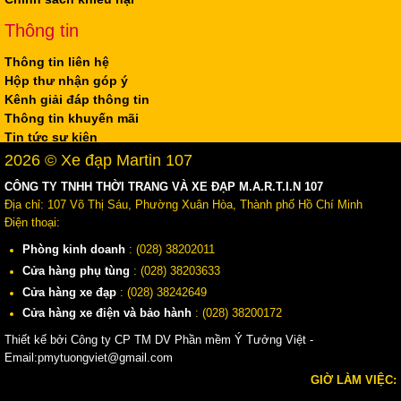
Thông tin
Thông tin liên hệ
Hộp thư nhận góp ý
Kênh giải đáp thông tin
Thông tin khuyến mãi
Tin tức sự kiện
2026 © Xe đạp Martin 107
CÔNG TY TNHH THỜI TRANG VÀ XE ĐẠP M.A.R.T.I.N 107
Địa chỉ: 107 Võ Thị Sáu, Phường Xuân Hòa, Thành phố Hồ Chí Minh
Điện thoại:
Phòng kinh doanh
: (028) 38202011
Cửa hàng phụ tùng
: (028) 38203633
Cửa hàng xe đạp
: (028) 38242649
Cửa hàng xe điện và bảo hành
: (028) 38200172
Thiết kế bởi Công ty CP TM DV Phần mềm Ý Tưởng Việt -
Email:pmytuongviet@gmail.com
GIỜ LÀM VIỆC: