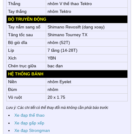
Thắng
nhôm V thể thao Tektro
Tay thắng
nhôm Tektro
BỘ TRUYỀN ĐỘNG
Tay nắm sang số
Shimano Revosift (dạng xoay)
Tăng tốc sau
Shimano Tourney TX
Bộ giò dĩa
nhôm (52T)
Líp
7 tầng (14-28T)
Xích
YBN
Chén trục giữa
bạc đạn
HỆ THỐNG BÁNH
Niền
nhôm Eyelet
Đùm
nhôm
Vỏ ruột
20 x 1.75
Lưu ý: Các chi tiết có thể thay đổi mà không cần phải báo trước
Xe đạp thể thao
Xe đạp gấp xếp
Xe đạp Strongman