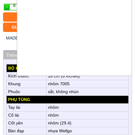
Mua
CÓ BÁN TRẢ GÓP
GIAO XE MIỄN PHÍ CÁC PHƯỜNG TRUNG TÂM TP.HCM
Phóng to
MADE BY STRONGMAN
Thông số kỹ thuật
Thuộc nhóm
Màu Sắc
BỘ KHUNG
Kích thước
16 cm (6 inches)
Khung
nhôm 7005
Phuộc
sắt, không nhún
PHỤ TÙNG
Tay lái
nhôm
Cổ lái
nhôm
Cốt yên
nhôm (29.4)
Bàn đạp
nhựa Wellgo