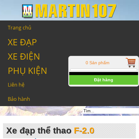
Trang chủ
XE ĐẠP
XE ĐIỆN
0 Sản phẩm
PHỤ KIỆN
Đặt hàng
Liên hệ
Bảo hành
Xe đạp thể thao
F-2.0