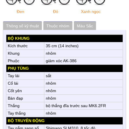
Đen
Đỏ
Xanh ngọc
Thông số kỹ thuật
Thuộc nhóm
Màu Sắc
BỘ KHUNG
Kích thước
35 cm (14 inches)
Khung
nhôm
Phuộc
giảm xóc AK-386
PHỤ TÙNG
Tay lái
sắt
Cổ lái
nhôm
Cốt yên
nhôm
Bàn đạp
nhôm
Thắng
bộ thắng đĩa trước sau MK6.2FR
Tay thắng
nhôm
BỘ TRUYỀN ĐỘNG
Tay nắm sang số
Shimano SLM310, 8 tốc độ