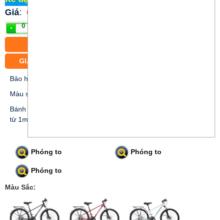
Giá
:
6.100.000 đ
Mua
CÓ BÁN TRẢ GÓP
GIAO XE MIỄN PHÍ CÁC PHƯỜNG TRUNG TÂM TP.HCM
Bảo hành 12 tháng
Màu sắc: Đen; Đỏ; Xanh ngọc
Bánh xe 26 inch thích hợp cho khách hàng nam và nữ chiều cao
từ 1m45 đến 1m65
Phóng to
Phóng to
Phóng to
Màu Sắc: