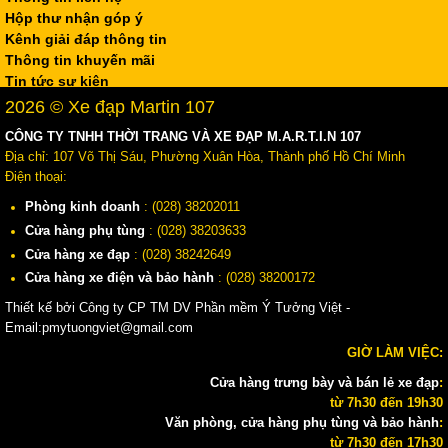
Hộp thư nhận góp ý
Kênh giải đáp thông tin
Thông tin khuyến mãi
Tin tức sự kiện
2026 © Xe đạp Martin 107
CÔNG TY TNHH THỜI TRANG VÀ XE ĐẠP M.A.R.T.I.N 107
Địa chỉ: 107 Võ Thị Sáu, Phường Xuân Hòa, Thành phố Hồ Chí Minh
Điện thoại:
Phòng kinh doanh
: (028) 38202011
Cửa hàng phụ tùng
: (028) 38203633
Cửa hàng xe đạp
: (028) 38242649
Cửa hàng xe điện và bảo hành
: (028) 38200172
Thiết kế bởi Công ty CP TM DV Phần mềm Ý Tưởng Việt -
Email:pmytuongviet@gmail.com
GIỜ LÀM VIỆC:
Cửa hàng trưng bày và bán lẻ xe đạp
:
từ 7h30 đến 19h30
Văn phòng, cửa hàng phụ tùng và bảo hành
:
từ 7h30 đến 17h30