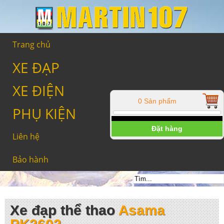
Trang chủ
XE ĐẠP
XE ĐIỆN
0 Sản phẩm
PHỤ KIỆN
Đặt hàng
Liên hệ
Bảo hành
Xe đạp thể thao
Asama