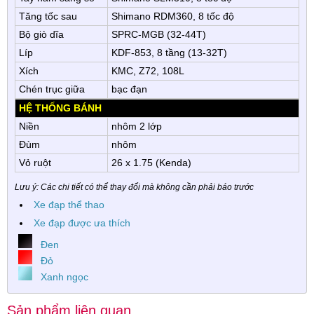
Tăng tốc sau
Shimano RDM360, 8 tốc độ
Bộ giò dĩa
SPRC-MGB (32-44T)
Líp
KDF-853, 8 tầng (13-32T)
Xích
KMC, Z72, 108L
Chén trục giữa
bạc đạn
HỆ THỐNG BÁNH
Niền
nhôm 2 lớp
Đùm
nhôm
Vỏ ruột
26 x 1.75 (Kenda)
Lưu ý: Các chi tiết có thể thay đổi mà không cần phải báo trước
Xe đạp thể thao
Xe đạp được ưa thích
Đen
Đỏ
Xanh ngọc
Sản phẩm liên quan