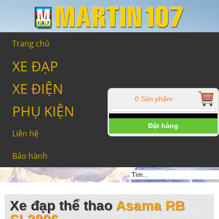
Trang chủ
XE ĐẠP
XE ĐIỆN
0 Sản phẩm
PHỤ KIỆN
Đặt hàng
Liên hệ
Bảo hành
Xe đạp thể thao
Asama RB