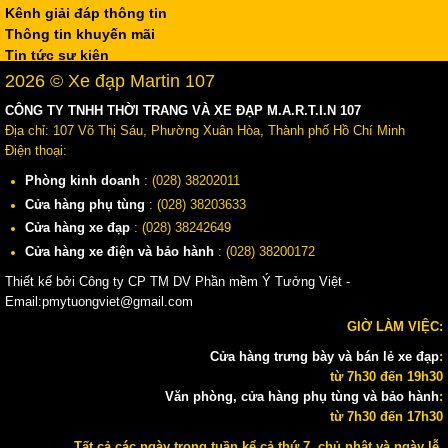
Kênh giải đáp thông tin
Thông tin khuyến mãi
Tin tức sự kiện
2026 © Xe đạp Martin 107
CÔNG TY TNHH THỜI TRANG VÀ XE ĐẠP M.A.R.T.I.N 107
Địa chỉ: 107 Võ Thị Sáu, Phường Xuân Hòa, Thành phố Hồ Chí Minh
Điện thoại:
Phòng kinh doanh
: (028) 38202011
Cửa hàng phụ tùng
: (028) 38203633
Cửa hàng xe đạp
: (028) 38242649
Cửa hàng xe điện và bảo hành
: (028) 38200172
Thiết kế bởi Công ty CP TM DV Phần mềm Ý Tưởng Việt -
Email:pmytuongviet@gmail.com
GIỜ LÀM VIỆC:
Cửa hàng trưng bày và bán lẻ xe đạp
:
từ 7h30 đến 19h30
Văn phòng, cửa hàng phụ tùng và bảo hành
:
từ 7h30 đến 17h30
Tất cả các ngày trong tuần kể cả thứ 7, chủ nhật và ngày lễ.