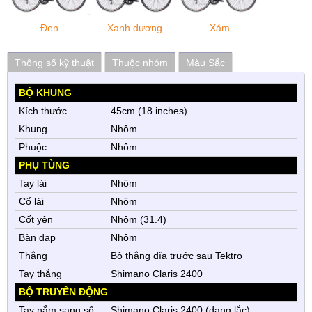
Đen
Xanh dương
Xám
Thông số kỹ thuật
Thuộc nhóm
Màu Sắc
BỘ KHUNG
Kích thước
45cm (18 inches)
Khung
Nhôm
Phuộc
Nhôm
PHỤ TÙNG
Tay lái
Nhôm
Cổ lái
Nhôm
Cốt yên
Nhôm (31.4)
Bàn đạp
Nhôm
Thắng
Bộ thắng đĩa trước sau Tektro
Tay thắng
Shimano Claris 2400
BỘ TRUYỀN ĐỘNG
Tay nắm sang số
Shimano Claris 2400 (dạng lắc)