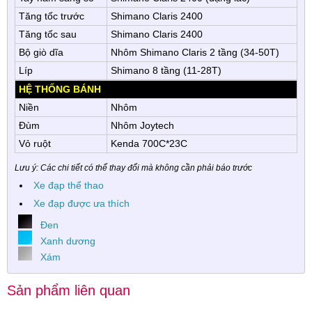
Tăng tốc trước
Shimano Claris 2400
Tăng tốc sau
Shimano Claris 2400
Bộ giò dĩa
Nhôm Shimano Claris 2 tầng (34-50T)
Líp
Shimano 8 tầng (11-28T)
HỆ THỐNG BÁNH
Niền
Nhôm
Đùm
Nhôm Joytech
Vỏ ruột
Kenda 700C*23C
Lưu ý: Các chi tiết có thể thay đổi mà không cần phải báo trước
Xe đạp thể thao
Xe đạp được ưa thích
Đen
Xanh dương
Xám
Sản phẩm liên quan