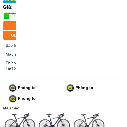
Giá
:
11.300.000 đ
Mua
CÓ BÁN TRẢ GÓP
GIAO XE MIỄN PHÍ CÁC PHƯỜNG TRUNG TÂM TP.HCM
Bảo hành 12 tháng
Màu sắc: Xám; Xanh dương; Đen
Thích hợp cho khách hàng nam và nữ chiều cao từ 1m55 đến
1m72
Phóng to
Phóng to
Phóng to
Màu Sắc: