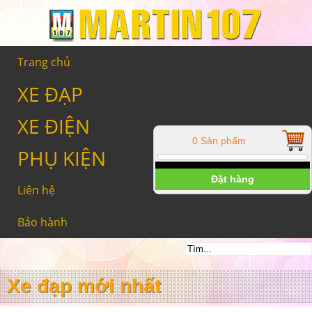
Trang chủ
XE ĐẠP
XE ĐIỆN
0 Sản phẩm
PHỤ KIỆN
Đặt hàng
Liên hệ
Bảo hành
Xe đạp mới nhất