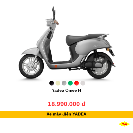
Yadea Omee H
18.990.000 đ
Xe máy điện YADEA