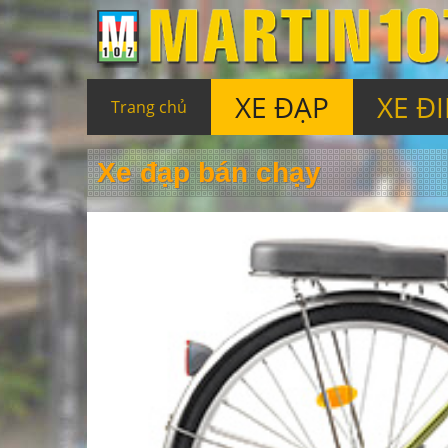
XE ĐẠP
XE Đ
Trang chủ
Xe đạp bán chạy